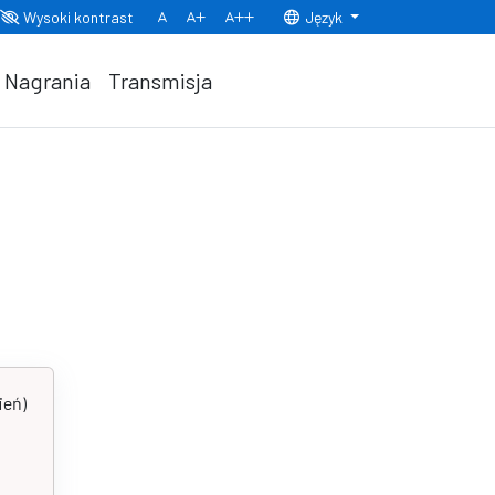
Wysoki kontrast
Język
Normalny rozmiar czcionki
Rozmiar czcionki 150%
Rozmiar czcionki 200%
Nagrania
Transmisja
ień)