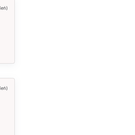
ień)
ień)