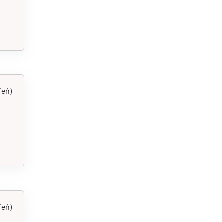
ień)
ień)