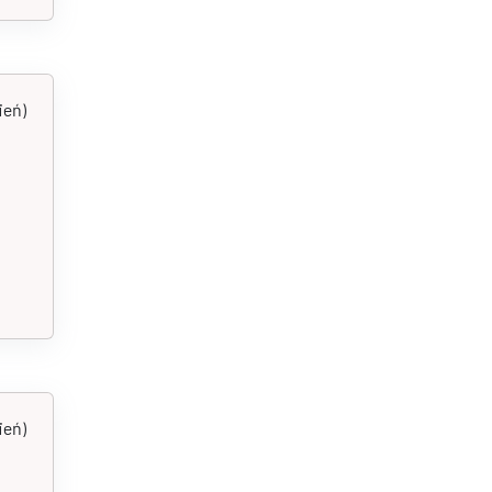
ień)
ień)