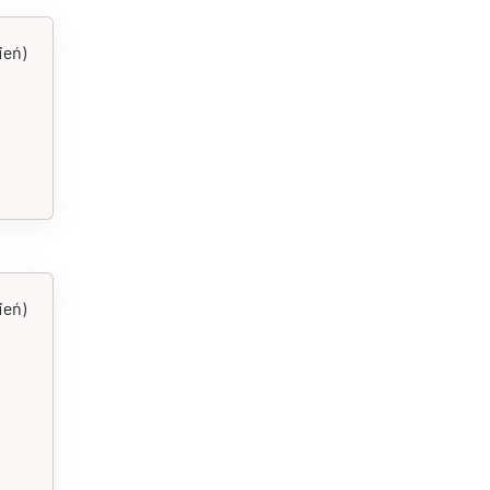
ień)
ień)