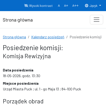
Przejdź do treści
Wysoki kontrast
Język
Normalny rozmiar czcionki
Rozmiar czcionki 150%
Rozmiar czcionki
Strona główna
Strona główna
Kalendarz posiedzeń
Posiedzenie komisji
Posiedzenie komisji:
Komisja Rewizyjna
Data posiedzenia
18-05-2026, godz. 13:30
Miejsce posiedzenia
Urząd Miasta Puck ; ul. 1 - go Maja 13 ; 84-100 Puck
Porządek obrad