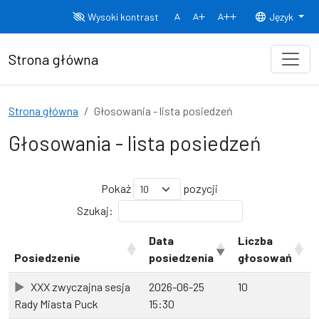
Przejdź do treści
Wysoki kontrast
Język
Normalny rozmiar czcionki
Rozmiar czcionki 150%
Rozmiar czcionki
Strona główna
Strona główna
Głosowania - lista posiedzeń
Głosowania - lista posiedzeń
Pokaż
pozycji
Szukaj:
Data
Liczba
Posiedzenie
posiedzenia
głosowań
XXX zwyczajna sesja
2026-06-25
10
Rady Miasta Puck
15:30