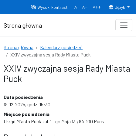
Przejdź do treści
Wysoki kontrast
Język
Normalny rozmiar czcionki
Rozmiar czcionki 150%
Rozmiar czcionki
Strona główna
Strona główna
Kalendarz posiedzeń
XXIV zwyczajna sesja Rady Miasta Puck
XXIV zwyczajna sesja Rady Miasta
Puck
Data posiedzenia
18-12-2025, godz. 15:30
Miejsce posiedzenia
Urząd Miasta Puck ; ul. 1 - go Maja 13 ; 84-100 Puck