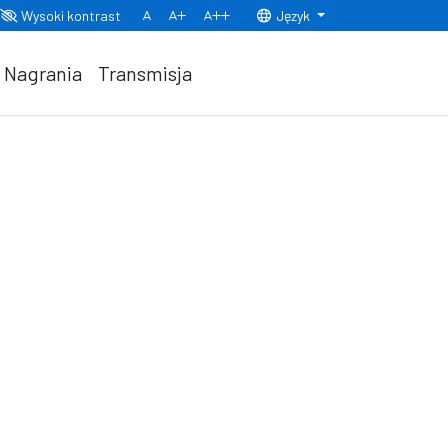
Wysoki kontrast
Język
Normalny rozmiar czcionki
Rozmiar czcionki 150%
Rozmiar czcionki 200%
Nagrania
Transmisja