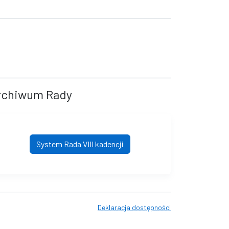
rchiwum Rady
System Rada VIII kadencji
Deklaracja dostępności