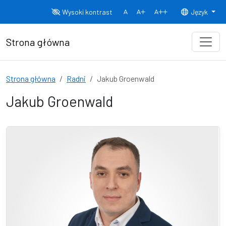
Przejdź do treści
Wysoki kontrast
Język
Normalny rozmiar czcionki
Rozmiar czcionki 150%
Rozmiar czcionki
Strona główna
Strona główna
Radni
Jakub Groenwald
Jakub Groenwald