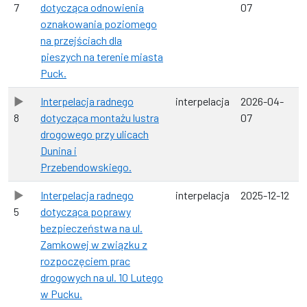
7
dotycząca odnowienia
07
oznakowania poziomego
na przejściach dla
pieszych na terenie miasta
Puck.
Interpelacja radnego
interpelacja
2026-04-
8
dotycząca montażu lustra
07
drogowego przy ulicach
Dunina i
Przebendowskiego.
Interpelacja radnego
interpelacja
2025-12-12
5
dotycząca poprawy
bezpieczeństwa na ul.
Zamkowej w związku z
rozpoczęciem prac
drogowych na ul. 10 Lutego
w Pucku.