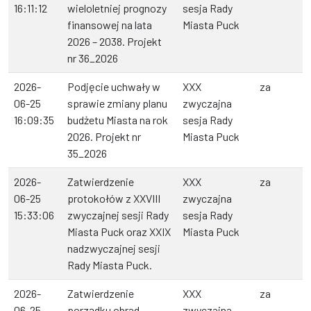
16:11:12
wieloletniej prognozy
sesja Rady
finansowej na lata
Miasta Puck
2026 – 2038. Projekt
nr 36_2026
2026-
Podjęcie uchwały w
XXX
za
06-25
sprawie zmiany planu
zwyczajna
16:09:35
budżetu Miasta na rok
sesja Rady
2026. Projekt nr
Miasta Puck
35_2026
2026-
Zatwierdzenie
XXX
za
06-25
protokołów z XXVIII
zwyczajna
15:33:06
zwyczajnej sesji Rady
sesja Rady
Miasta Puck oraz XXIX
Miasta Puck
nadzwyczajnej sesji
Rady Miasta Puck.
2026-
Zatwierdzenie
XXX
za
06-25
porządku obrad.
zwyczajna