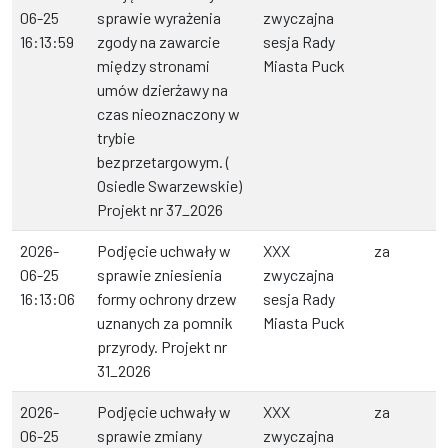
06-25
sprawie wyrażenia
zwyczajna
16:13:59
zgody na zawarcie
sesja Rady
między stronami
Miasta Puck
umów dzierżawy na
czas nieoznaczony w
trybie
bezprzetargowym. (
Osiedle Swarzewskie)
Projekt nr 37_2026
2026-
Podjęcie uchwały w
XXX
za
06-25
sprawie zniesienia
zwyczajna
16:13:06
formy ochrony drzew
sesja Rady
uznanych za pomnik
Miasta Puck
przyrody. Projekt nr
31_2026
2026-
Podjęcie uchwały w
XXX
za
06-25
sprawie zmiany
zwyczajna