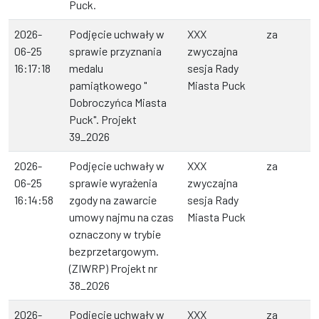
Puck.
2026-
Podjęcie uchwały w
XXX
za
06-25
sprawie przyznania
zwyczajna
16:17:18
medalu
sesja Rady
pamiątkowego "
Miasta Puck
Dobroczyńca Miasta
Puck". Projekt
39_2026
2026-
Podjęcie uchwały w
XXX
za
06-25
sprawie wyrażenia
zwyczajna
16:14:58
zgody na zawarcie
sesja Rady
umowy najmu na czas
Miasta Puck
oznaczony w trybie
bezprzetargowym.
(ZIWRP) Projekt nr
38_2026
2026-
Podjęcie uchwały w
XXX
za