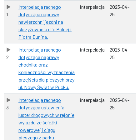
Interpelacja radnego
interpelacja
2025-04-
1
dotycząca naprawy
25
nawierzchni jezdni na
skrzyżowaniu ulic Polnej i
Piotra Dunina.
Interpelacja radnego
interpelacja
2025-04-
2
dotycząca naprawy
25
chodnika oraz
konieczności wyznaczenia
przejścia dla pieszych przy
ul. Nowy Świat w Pucku.
Interpelacja radnego
interpelacja
2025-04-
3
dotycząca ustawienia
25
luster drogowych w rejonie
wyjazdu ze ścieżki
rowerowej i ciągu
pieszego z parku