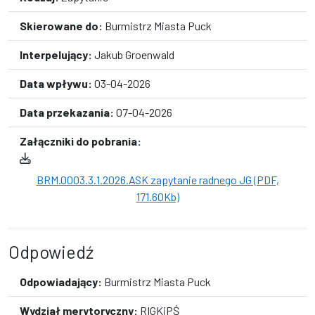
Skierowane do:
Burmistrz Miasta Puck
Interpelujący:
Jakub Groenwald
Data wpływu:
03-04-2026
Data przekazania:
07-04-2026
Załączniki do pobrania:
BRM.0003.3.1.2026.ASK zapytanie radnego JG (PDF,
171.60Kb)
Odpowiedź
Odpowiadający:
Burmistrz Miasta Puck
Wydział merytoryczny:
RIGKiPŚ