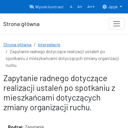
Przejdź do treści
Wysoki kontrast
Język
Normalny rozmiar czcionki
Rozmiar czcionki 150%
Rozmiar czcionki
Strona główna
Strona główna
Interpelacje
Zapytanie radnego dotyczące realizacji ustaleń po
spotkaniu z mieszkańcami dotyczących zmiany organizacji
ruchu.
Zapytanie radnego dotyczące
realizacji ustaleń po spotkaniu z
mieszkańcami dotyczących
zmiany organizacji ruchu.
Rodzaj:
Zapytanie