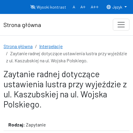
Przejdź do treści
Wysoki kontrast
Język
Normalny rozmiar czcionki
Rozmiar czcionki 150%
Rozmiar czcionki
Strona główna
Strona główna
Interpelacje
Zaytanie radnej dotyczące ustawienia lustra przy wyjeździe
z ul. Kaszubskiej na ul. Wojska Polskiego.
Zaytanie radnej dotyczące
ustawienia lustra przy wyjeździe z
ul. Kaszubskiej na ul. Wojska
Polskiego.
Rodzaj:
Zapytanie