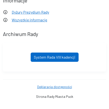
Informacje
Dyżury Prezydium Rady
Wszystkie informacje
Archiwum Rady
System Rada VIII kadencji
Deklaracja dostępności
Strona Rady Miasta Puck
© Rada Miasta Puck. © 2016 - 2026 Wszystkie prawa zastrzeżone.
Wykonanie i obsługa techniczna
AlfaTV - System Rada